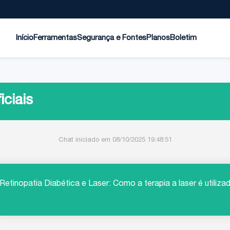
Início
Ferramentas
Segurança e Fontes
Planos
Boletim
iciais
Chat iniciado em 08/10/2025 19:48:51
Retinopatia Diabética e Laser: Como a terapia a laser é utiliza