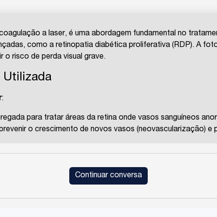
tocoagulação a laser, é uma abordagem fundamental no tratamen
das, como a retinopatia diabética proliferativa (RDP). A foto
 o risco de perda visual grave.
 Utilizada
r
:
regada para tratar áreas da retina onde vasos sanguíneos anor
 prevenir o crescimento de novos vasos (neovascularização) e 
Continuar conversa
é a panfotocoagulação (PFC), que envolve a aplicação de múltip
estesia local e pode ser feito em um ambiente ambulatorial ou 