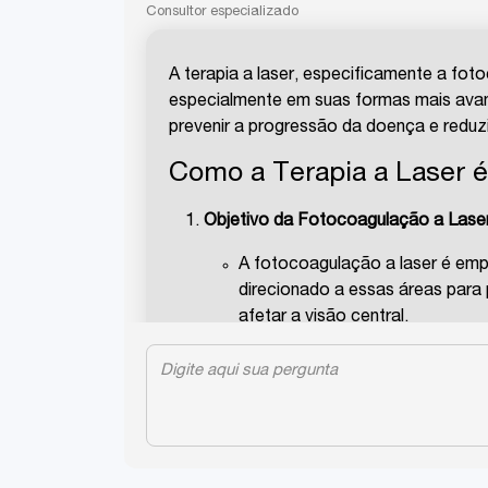
Consultor especializado
A terapia a laser, especificamente a fo
especialmente em suas formas mais avança
prevenir a progressão da doença e reduzir
Como a Terapia a Laser é
Objetivo da Fotocoagulação a Lase
A fotocoagulação a laser é emp
direcionado a essas áreas para
afetar a visão central.
Técnica de Panfotocoagulação
:
A técnica mais comum utilizada 
procedimento é realizado sob an
Mecanismo de Ação
: