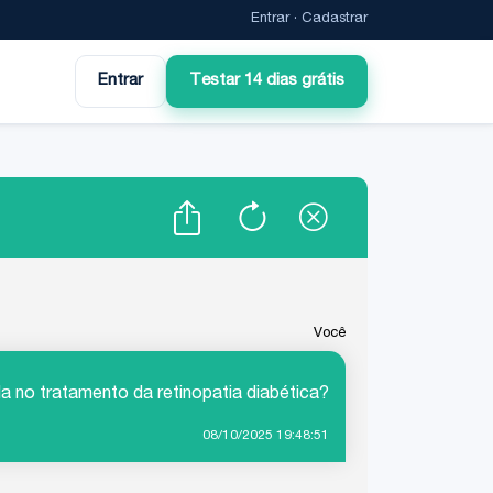
Entrar
·
Cadastrar
Entrar
Testar 14 dias grátis
Você
da no tratamento da retinopatia diabética?
08/10/2025 19:48:51