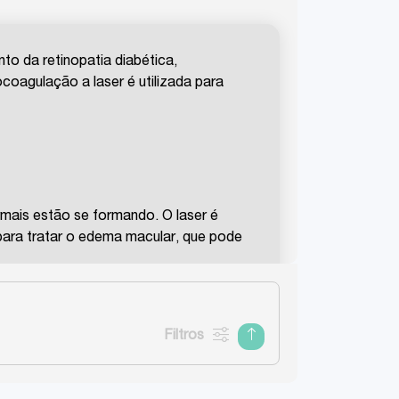
to da retinopatia diabética,
coagulação a laser é utilizada para
mais estão se formando. O laser é
para tratar o edema macular, que pode
las queimaduras a laser na retina. Este
Filtros
hospitalar.