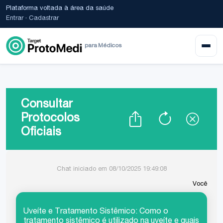
Plataforma voltada à área da saúde
Entrar
·
Cadastrar
para Médicos
Consultar
Protocolos
Oficiais
Chat iniciado em 08/10/2025 19:49:08
Você
Uveíte e Tratamento Sistêmico: Como o
tratamento sistêmico é utilizado na uveíte e quais