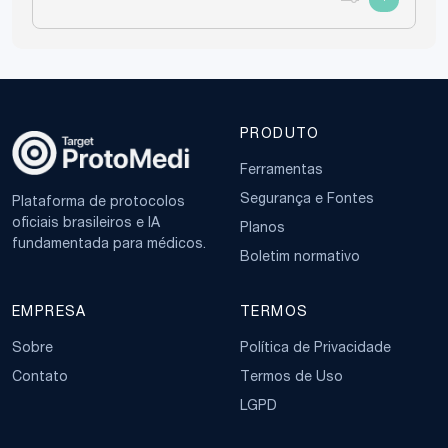
Medicamentos Comuns no
Tratamento Sistêmico da
Uveíte
Glicocorticoides
:
PRODUTO
Prednisona
: Usada em doses de 1 a 2
Ferramentas
mg/kg/dia via oral.
Metilprednisolona
Segurança e Fontes
: Pode ser
Plataforma de protocolos
oficiais brasileiros e IA
administrada em doses de 1.000 mg
Planos
fundamentada para médicos.
por via endovenosa em casos mais
Boletim normativo
graves.
Imunossupressores
:
EMPRESA
TERMOS
Sobre
Política de Privacidade
Ciclosporina
: Doses variando de 2 a 5
mg/kg/dia, com um máximo de 7
Contato
Termos de Uso
mg/kg/dia.
LGPD
Azatioprina
: Doses entre 1 e 3